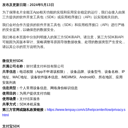
发布及更新日期：
2024年5月13日
为了保障名片全能王App相关功能的实现和应用安全稳定的运行，我们会接入由第
三方提供的软件开发工具包（SDK）或应用程序接口（API）以实现相关目的。
我们会对合作方提供的软件开发工具包（SDK）和应用程序接口（API）进行严格
的安全监测，以确保您的数据安全。
我们将在本页面中分别列明接入的第三方SDK和API。请注意，第三方SDK和API
可能因为其版本审计、策略调整等原因导致数据收集、处理的数据类型产生变化，
请以其公示的官方说明为准。
微信支付SDK
所属公司名称：
财付通支付科技有限公司
共享信息：
电话权限（App不申请该权限）、设备品牌、设备型号、设备名称、IP
地址、MAC地址、设备软件版本信息、IMEI/IMSI、AndroidID、所在地区、应用
安装列表
信息类型：
个人常用设备信息、网络身份标识信息
使用目的：
为用户提供支付功能
使用场景：
支付结算服务
共享方式：
SDK本机采集
第三方官网或隐私政策链接：
https://www.tenpay.com/v3/helpcenter/low/privacy.s
html
支付宝SDK