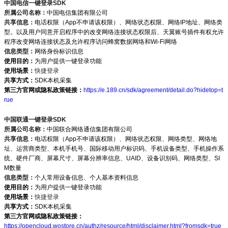
中国电信一键登录SDK
所属公司名称：
中国电信集团有限公司
共享信息：
电话权限（App不申请该权限）、网络状态权限、网络IP地址、网络类
型。以及用户同意开启程序中的改变网络连接状态权限后、天翼账号插件有权允许
程序改变网络连接状态及允许程序访问蜂窝数据网络和Wi-Fi网络
信息类型：
网络身份标识信息
使用目的：
为用户提供一键登录功能
使用场景：
快捷登录
共享方式：
SDK本机采集
第三方官网或隐私政策链接：
https://e.189.cn/sdk/agreement/detail.do?hidetop=t
rue
中国联通一键登录SDK
所属公司名称：
中国联合网络通信集团有限公司
共享信息：
电话权限（App不申请该权限）、网络状态权限、网络类型、网络地
址、运营商类型、本机手机号、国际移动用户标识码、手机设备类型、手机操作系
统、硬件厂商、屏幕尺寸、屏幕分辨率信息、UAID、设备识别码、网络类型、SI
M数量
信息类型：
个人常用设备信息、个人基本资料信息
使用目的：
为用户提供一键登录功能
使用场景：
快捷登录
共享方式：
SDK本机采集
第三方官网或隐私政策链接：
https://opencloud.wostore.cn/authz/resource/html/disclaimer.html?fromsdk=true