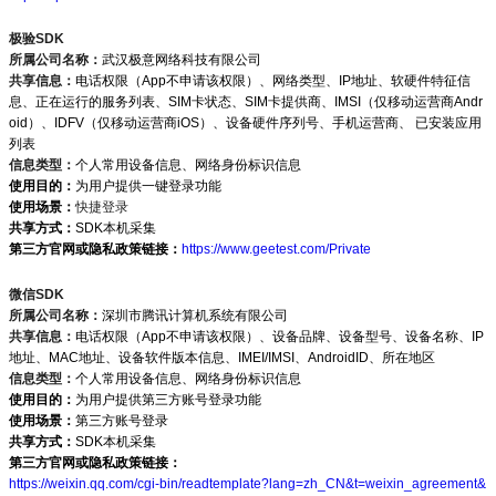
极验SDK
所属公司名称：
武汉极意网络科技有限公司
共享信息：
电话权限（App不申请该权限）、网络类型、IP地址、软硬件特征信
息、正在运行的服务列表、SIM卡状态、SIM卡提供商、IMSI（仅移动运营商Andr
oid）、IDFV（仅移动运营商iOS）、设备硬件序列号、手机运营商、 已安装应用
列表
信息类型：
个人常用设备信息、网络身份标识信息
使用目的：
为用户提供一键登录功能
使用场景：
快捷登录
共享方式：
SDK本机采集
第三方官网或隐私政策链接：
https://www.geetest.com/Private
微信SDK
所属公司名称：
深圳市腾讯计算机系统有限公司
共享信息：
电话权限（App不申请该权限）、设备品牌、设备型号、设备名称、IP
地址、MAC地址、设备软件版本信息、IMEI/IMSI、AndroidID、所在地区
信息类型：
个人常用设备信息、网络身份标识信息
使用目的：
为用户提供第三方账号登录功能
使用场景：
第三方账号登录
共享方式：
SDK本机采集
第三方官网或隐私政策链接：
https://weixin.qq.com/cgi-bin/readtemplate?lang=zh_CN&t=weixin_agreement&