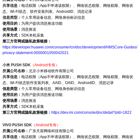
共享信息：
电话权限（App不申请该权限）、网络状态权限、网络权限、网络状
态、Wi-Fi状态、软件安装列表、AndroidID、消息记录
信息类型：
个人常用设备信息、网络身份标识信息
使用目的：
为用户提供消息推送功能
使用场景：
消息推送
共享方式：
SDK本机采集
第三方官网或隐私政策链接：
https://developer.huawei.com/consumer/cn/doc/development/HMSCore-Guides/
privacy-statement-0000001050042021
小米 PUSH SDK
（Android专有）
所属公司名称：
北京小米移动软件有限公司
共享信息：
电话权限（App不申请该权限）、网络状态权限、网络权限、网络状
态、Wi-Fi状态软件安装列表、AAID、OAID、AndroidID、消息记录
信息类型：
个人常用设备信息、网络身份标识信息
使用目的：
为用户提供消息推送功能
使用场景：
消息推送
共享方式：
SDK本机采集
第三方官网或隐私政策链接：
https://dev.mi.com/console/doc/detail?pId=1822
VIVO PUSH SDK
（Android专有）
所属公司名称：
广东天宸网络科技有限公司
共享信息：
电话权限（App不申请该权限）、网络状态权限、网络权限、网络状