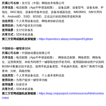
所属公司名称：
支付宝（中国）网络技术有限公司
共享信息：
电话权限（App不申请该权限）、设备品牌、设备型号、设备名称、IP
地址、MAC地址、设备软件版本信息、设备传感器信息、IMEI/IMSI、SIM卡序列
号、AndroidID、SSID、BSSID、正在运行的应用程序进程列表
信息类型：
个人常用设备信息、网络身份标识信息
使用目的：
为用户提供支付功能
使用场景：
支付结算服务
共享方式：
SDK本机采集
第三方官网或隐私政策链接：
https://opendocs.alipay.com/open/01g6qm
中国移动一键登录SDK
所属公司名称：
中国移动通信有限公司
共享信息：
电话权限（App不申请该权限）、网络状态权限、网络类型、网络地
址、运营商类型、本机号码用于一键获取您的手机号码、使用国际移动用户识别码
和SIM卡数量识别卡状态、使用手机设备类型、手机操作系统、硬件厂商用于问题
查询、分析、风险控制
信息类型：
个人常用设备信息、个人基本资料信息
使用目的：
为用户提供一键登录功能
使用场景：
快捷登录
共享方式：
SDK本机采集
第三方官网或隐私政策链接：
https://wap.cmpassport.com/resources/html/contrac
t.html