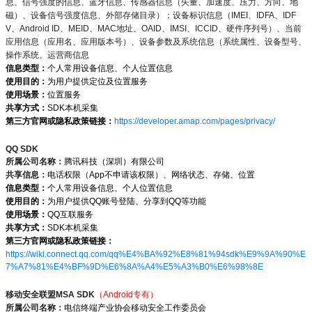
息、信号强度的信息、蓝牙信息、传感器信息（矢量、加速度、压力、方向、地
磁）、设备信号强度信息、外部存储目录）；设备标识信息（IMEI、IDFA、IDF
V、Android ID、MEID、MAC地址、OAID、IMSI、ICCID、硬件序列号）、当前
应用信息（应用名、应用版本号）、设备参数及系统信息（系统属性、设备型号、
操作系统、运营商信息
信息类型：
个人常用设备信息、个人位置信息
使用目的：
为用户提供定位及位置服务
使用场景：
位置服务
共享方式：
SDK本机采集
第三方官网或隐私政策链接：
https://developer.amap.com/pages/privacy/
QQ SDK
所属公司名称：
腾讯科技（深圳）有限公司
共享信息：
电话权限（App不申请该权限）、网络状态、存储、位置
信息类型：
个人常用设备信息、个人位置信息
使用目的：
为用户提供QQ账号登陆、分享到QQ等功能
使用场景：
QQ互联服务
共享方式：
SDK本机采集
第三方官网或隐私政策链接：
https://wiki.connect.qq.com/qq%E4%BA%92%E8%81%94sdk%E9%9A%90%E
7%A7%81%E4%BF%9D%E6%8A%A4%E5%A3%B0%E6%98%8E
移动安全联盟MSA SDK
（Android专有）
所属公司名称：
电信终端产业协会移动安全工作委员会