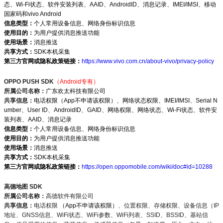
态、Wi-Fi状态、软件安装列表、AAID、AndroidID、消息记录、IMEI/IMSI、移动
国家码和vivo Android
信息类型：
个人常用设备信息、网络身份标识信息
使用目的：
为用户提供消息推送功能
使用场景：
消息推送
共享方式：
SDK本机采集
第三方官网或隐私政策链接：
https://www.vivo.com.cn/about-vivo/privacy-policy
OPPO PUSH SDK
（Android专有）
所属公司名称：
广东欢太科技有限公司
共享信息：
电话权限（App不申请该权限）、网络状态权限、IMEI/IMSI、Serial N
umber、User ID、AndroidID、GAID、网络权限、网络状态、Wi-Fi状态、软件安
装列表、AAID、消息记录
信息类型：
个人常用设备信息、网络身份标识信息
使用目的：
为用户提供消息推送功能
使用场景：
消息推送
共享方式：
SDK本机采集
第三方官网或隐私政策链接：
https://open.oppomobile.com/wiki/doc#id=10288
高德地图 SDK
所属公司名称：
高德软件有限公司
共享信息：
电话权限
（App不申请该权限）
、位置权限、存储权限、设备信息（IP
地址、GNSS信息、WiFi状态、WiFi参数、WiFi列表、SSID、BSSID、基站信